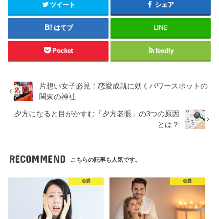
ツイート
シェア
はてブ
LINE
Pocket
feedly
片想い女子必見！恋愛成就に効くパワースポットの
関東の神社
夕方になると目がかすむ「夕方老眼」の3つの原因
とは？
RECOMMEND
こちらの記事も人気です。
恋愛
恋愛