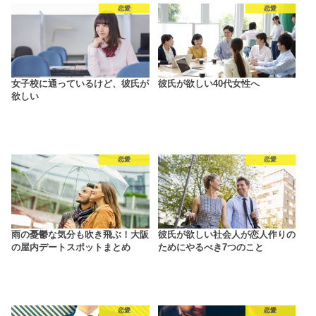
恋愛
恋愛
女子校に通っているけど、彼氏が
彼氏が欲しい40代女性へ
欲しい
恋愛
恋愛
雨の憂鬱な気分も吹き飛ぶ！大阪
彼氏が欲しい社会人が恋人作りの
の屋内デートスポットまとめ
ためにやるべき7つのこと
恋愛
恋愛