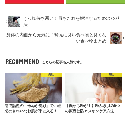
うっ気持ち悪い！胃もたれを解消するための7の方
法
身体の内側から元気に！腎臓に良い食べ物と良くな
い食べ物まとめ
RECOMMEND
こちらの記事も人気です。
美肌
美肌
巷で話題の「米ぬか洗顔」で、理
【顔から粉が！】粉ふき肌の5つ
想のきれいなお肌が手に入る！
の原因と防ぐスキンケア方法