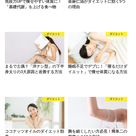
免疫力UPで痩せやすい体質に！
亜麻仁油がダイエットに効く5つ
「基礎代謝」を上げる食べ物
の理由
ダイエット
ダイエット
まるで土偶？「洋ナシ型」の下半
睡眠不足でデブに！「寝るだけダ
身太りの3大原因と改善する方法
イエット」で痩せ体質になる方法
ダイエット
ダイエット
ココナッツオイルのダイエット効
腕を細くしたい方必見！簡単二の